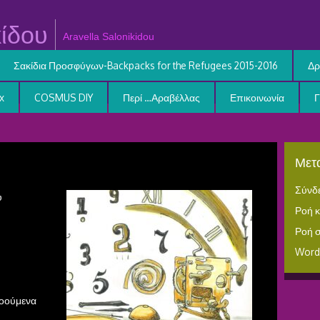
ίδου
Aravella Salonikidou
Σακίδια Προσφύγων-Backpacks for the Refugees 2015-2016
Δρ
x
COSMUS DIY
Περί …Αραβέλλας
Επικοινωνία
Μετα
Σύνδ
υ
Ροή 
Ροή 
Word
νοούμενα