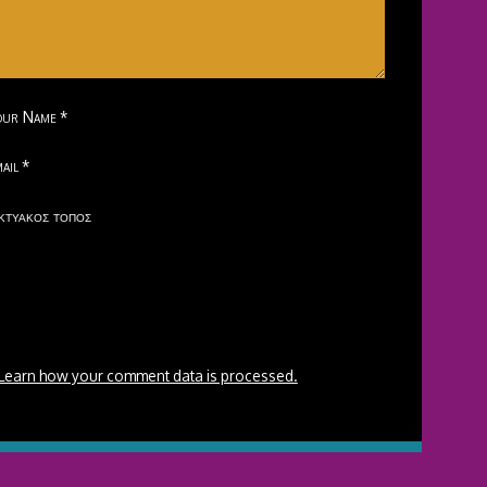
our Name
*
ail
*
κτυακός τόπος
Learn how your comment data is processed.