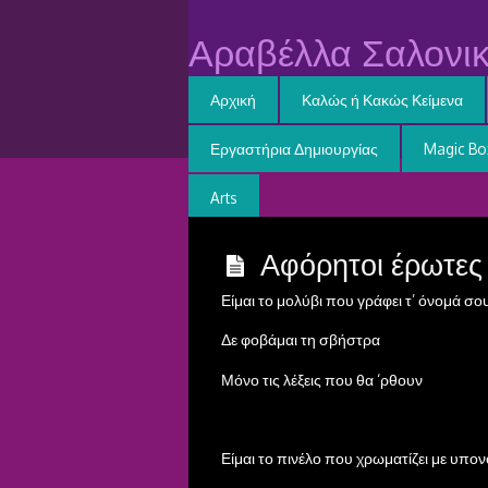
Αραβέλλα Σαλονικ
Αρχική
Καλώς ή Κακώς Κείμενα
Εργαστήρια Δημιουργίας
Magic Bo
Arts
Αφόρητοι έρωτες
Είμαι το μολύβι που γράφει τ’ όνομά σο
Δε φοβάμαι τη σβήστρα
Μόνο τις λέξεις που θα ‘ρθουν
Είμαι το πινέλο που χρωματίζει με υπο