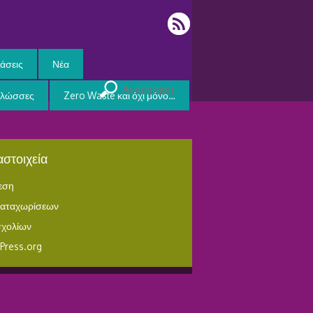
άσεις
Νέα
Γλώσσες
Zero Waste και όχι μόνο…
στοιχεία
εση
καταχωρίσεων
σχολίων
Press.org