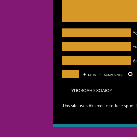
Y
Em
Δι
+
επτά
=
δεκαπέντε
This site uses Akismet to reduce spam.