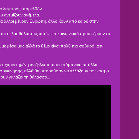
οιο λαμπρό(;) παρελθόν.
ου ανεμίζουν ανέμελα.
λλά άλλοι μένουν Ευρώπη, άλλοι ζουν από καιρό στην
ετε ότι οι λαοθάλασσες αυτές, επικοινωνιακά προσφέρουν το
υμε μέσα μας αλλά το θέμα είναι πολύ πιο σοβαρό. Δεν
υν ευχαριστημένη αν έβλεπα τέτοια σύμπνοια σε άλλα
 συγκίνησης, αλλά θα μπορούσαν να αλλάξουν τον κόσμο.
ψουν γαλάζια τη θάλασσα…