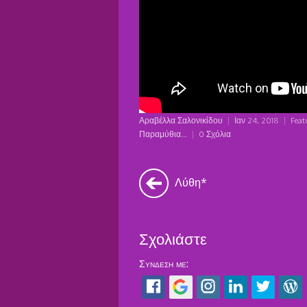
Αραβέλλα Σαλονικίδου
|
Ιαν 24, 2018
|
Feat
Παραμύθια...
|
0 Σχόλια
Λύθη*
Σχολιάστε
Σύνδεση με: