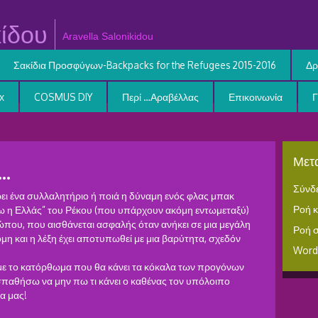
ίδου
Aravella Salonikidou
Σακίδια Προσφύγων-Backpacks for the Refugees 2015-2016
Δρ
x
COSMUS DIY
Περί …Αραβέλλας
Επικοινωνία
Μετα
…
Σύνδ
ι ένα συλλαλητήριο ή ποιά η δύναμη ενός φλας μπακ
Ροή 
ήτω η Ελλάς” του Ρέκου (που υπάρχουν ακόμη εντωμεταξύ)
που, που αισθάνεται ασφαλής όταν ανήκει σε μια μεγάλη
Ροή 
η και η λέξη έχει αποτυπωθεί με μια βαρύτητα, σχεδόν
Word
ουμε το κατόρθωμα που θα κάνει τα κόκαλα των προγόνων
οσπαθήσω να μην πω τι κάνει ο καθένας τον υπόλοιπο
δα μας!