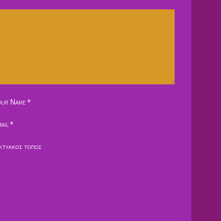
our Name
*
ail
*
κτυακός τόπος