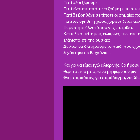
Γιατί όλοι ξέρουμε.
Γιατί είναι αυταπάτη να ζούμε με το όπ
Γιατί δε βοηθάνε σε τίποτε οι σημαίες π
Γιατί ως έφηβη η χώρα χαριεντίζεται, α
Ευρώπη κι άλλοι όπου γης πατρίδα.
Και τελικά πείτε μου, ειλικρινά, πιστεύ
ελάχιστο επί της ουσίας;
Δε λέω, να διατηρούμε το παιδί που έχο
ξεχάστηκε σε 10 χρόνια…
Και για να είμαι εγώ ειλικρινής, θα ήμο
θέματα που μπορεί να μη φέρνουν ρίγη
Θα μπορούσαν, για παράδειγμα, να βά