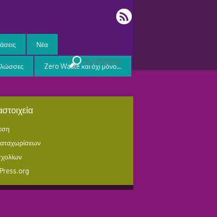
άσεις
Νέα
Γλώσσες
Zero Waste και όχι μόνο…
στοιχεία
εση
καταχωρίσεων
σχολίων
Press.org