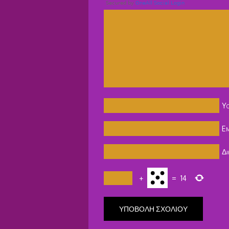
Y
Em
Δι
+
=
14