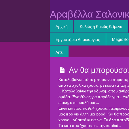
Αραβέλλα Σαλονικ
Αρχική
Καλώς ή Κακώς Κείμενα
Εργαστήρια Δημιουργίας
Magic Bo
Arts
Αν θα μπορούσα
Καταλαβαίνω πόσο μπορεί να παρασύρε
από τα σχολικά χρόνια, με κείνα τα “Ζ
… Καταλαβαίνω την αδυναμία του ανθρώ
ομάδα. Ένα έθνος για παράδειγμα… Ακόμ
επική, στο μυαλό μας…
Είναι και που, κάθε 4 χρόνια, περιμέν
μας ιερά για άλλη μια φορά. Και θα πρ
χρόνο …γι’ αυτά κι εκείνα. Τα όλα πατρί
Τα κάτι που ‘χουμε μες την καρδιά…