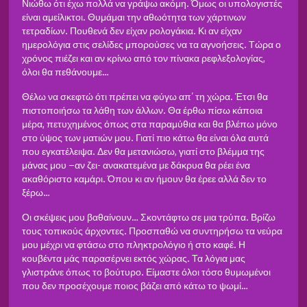
Νιώθω ότι έχω πολλά να γράψω ακόμη. Όμως οι υπολογιστές
είναι αμείλικτοι. Θυμάμαι την αθωότητα των χάρτινων
τετραδίων. Πουθενά δεν είχαν ρολογάκια. Κι αν είχαν
ημερολόγια στις σελίδες μπορούσες να τα αγνοήσεις. Τώρα ο
χρόνος πιέζει και αν κρίνω από τον πίνακα ρεφλεξολογίας,
όλοι θα πεθάνουμε…
Θέλω να σκεφτώ ότι πρέπει να φύγω απ’ τη χώρα. Έτσι θα
πιστοποιήσω τα λάθη των άλλων. Θα έρθω πίσω κάποια
μέρα, πετυχημένος όπως στα παραμύθια και θα βλέπω μόνο
στο ύψος των ματιών μου. Γιατί πιο κάτω θα είναι όλα αυτά
που εγκατέλειψα. Δεν θα μετανιώσω, γιατί στο βλέμμα της
μάνας μου –αν ζει- ανακατεμένα με δάκρυα θα ρέει ένα
ακαθόριστο καμάρι. Όπου κι αν ήμουν θα έρεε αλλά δεν το
ξέρω…
Οι σκέψεις μου βαθαίνουν… Σκοντάφτω σε μια τρύπα. Βρίζω
τους τοπικούς άρχοντες. Προσπαθώ να συντηρήσω τα νεύρα
μου μέχρι να φτάσω στο πληκτρολόγιο ή στο καφέ. Η
κουβέντα μάς παρασέρνει εκτός χώρας. Τα λόγια μας
γλιστράνε όπως το βούτυρο. Είμαστε όλοι τόσο θυμωμένοι
που δεν προσέχουμε ποιος βάζει από κάτω το ψωμί…