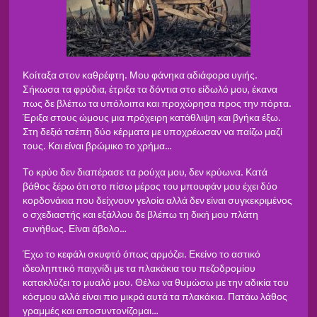
Κοίταξα στον καθρέφτη. Μου φάνηκα αδιάφορα υγιής.
Σήκωσα τα φρύδια, έτριξα τα δόντια στο είδωλό μου, έκανα
πως δε βλέπω τα υπόλοιπα και προχώρησα προς την πόρτα.
Έριξα στους ώμους μια πρόχειρη κατάθλιψη και βγήκα έξω.
Στη δεξιά τσέπη δύο κέρματα με υποχρέωσαν να παίζω μαζί
τους. Και είναι βρώμικο το χρήμα…
Το κρύο δεν διαπέρασε τα ρούχα μου, δεν κρύωνα. Κατά
βάθος ξέρω ότι στο πίσω μέρος του μπουφάν μου έχει δύο
κορδονάκια που δείχνουν γελοία αλλά δεν είναι συγκεκριμένος
ο σχεδιαστής και εξάλλου δε βλέπω τη δική μου πλάτη
συνήθως. Είναι άβολο…
Έχω το κεφάλι σκυφτό όπως αρμόζει. Εκείνο το αστικό
ιδεοληπτικό παιχνίδι με τα πλακάκια του πεζοδρομίου
κατακλύζει το μυαλό μου. Θέλω να θυμώσω με την αδικία του
κόσμου αλλά είναι πιο μικρά αυτά τα πλακάκια. Πατάω λάθος
γραμμές και αποσυντονίζομαι…