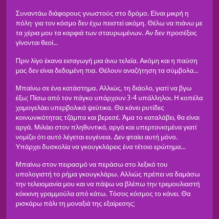
Συναντάω διάφορους γνωστούς στο δρόμο. Είναι μικρή η
πόλη· για τον κόσμο δεν έχω πειστεί ακόμη. Θέλω να πιάνω με
τα χέρια μου τα καρφιά των σταυρωμένων. Αν δεν προσέξεις
γίνονται θεοί…
Πριν λίγο έκανα εισαγωγή μια άνω τελεία. Ακόμη και η παύση
μας δεν είναι δεδομένη πια. Θέλουν αναζήτηση τα σύμβολα…
Μπαίνω σε ένα κατάστημα. Αλλιώς, τη διάολο, γιατί να βγω
έξω; Πίσω από τον πάγκο υπάρχουν 3-4 υπάλληλοι. Η κοπέλα
χαμογελάει υπερβολικά ψεύτικα. Θα κάνει ρυτίδες
κοινωνικότητας τζάμπα και βερεσέ. Άμα το καταλάβει, θα είναι
αργά. Μιλάει στον πληθυντικό, αργά και υπερτονισμένα γιατί
νομίζει ότι αυτό λέγεται ευγένεια. Δεν φταίει αυτή μόνο.
Υπάρχει δυσκολία να γκουγκλάρεις ένα τέτοιο ερώτημα…
Μπαίνω στον πειρασμό να περάσω στο λεξικό του
υπολογιστή το ρήμα γκουγκλάρω. Αλλιώς πρέπει να δαμάσω
την τελειομανία μου και να πάψω να βλέπω την τρεμουλιαστή
κόκκινη γραμμούλα από κάτω. Τόσος κόσμος το κάνει. Θα
ρισκάρω πάλι τη μοναξιά της εξαίρεσης;