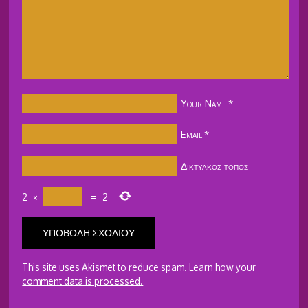
Your Name
*
Email
*
Δικτυακός τόπος
2
×
=
2
This site uses Akismet to reduce spam.
Learn how your
comment data is processed.