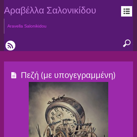
Αραβέλλα Σαλονικίδου
Aravella Salonikidou
Πεζή (με υπογεγραμμένη)