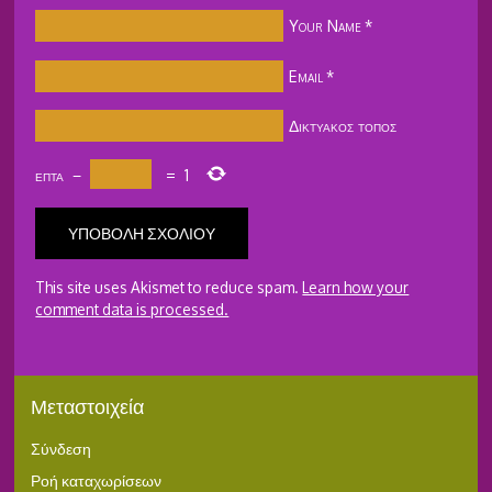
Your Name
*
Email
*
Δικτυακός τόπος
επτά
−
=
1
This site uses Akismet to reduce spam.
Learn how your
comment data is processed.
Μεταστοιχεία
Σύνδεση
Ροή καταχωρίσεων