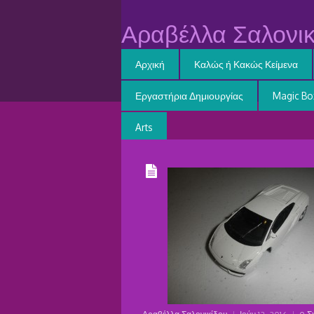
Αραβέλλα Σαλονικ
Αρχική
Καλώς ή Κακώς Κείμενα
Εργαστήρια Δημιουργίας
Magic Bo
Arts