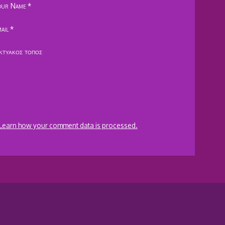
our Name
*
ail
*
κτυακός τόπος
Learn how your comment data is processed.