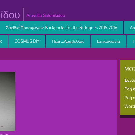
ίδου
Aravella Salonikidou
Σακίδια Προσφύγων-Backpacks for the Refugees 2015-2016
Δρ
x
COSMUS DIY
Περί …Αραβέλλας
Επικοινωνία
Μετα
Σύνδ
Ροή 
Ροή 
Word