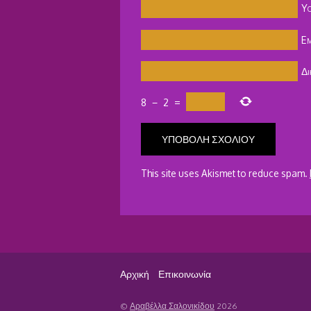
Y
Em
Δι
8
−
2
=
This site uses Akismet to reduce spam.
Αρχική
Επικοινωνία
©
Αραβέλλα Σαλονικίδου
2026