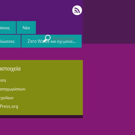
άσεις
Νέα
Γλώσσες
Zero Waste και όχι μόνο…
στοιχεία
εση
καταχωρίσεων
σχολίων
Press.org