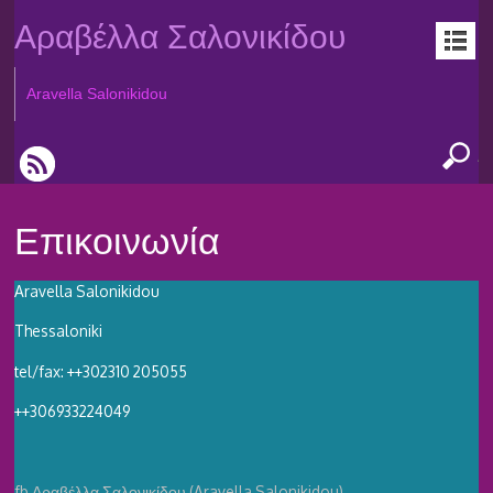
Αραβέλλα Σαλονικίδου
Aravella Salonikidou
Επικοινωνία
Aravella Salonikidou
Thessaloniki
tel/fax: ++302310 205055
++306933224049
fb Αραβέλλα Σαλονικίδου (Aravella Salonikidou)