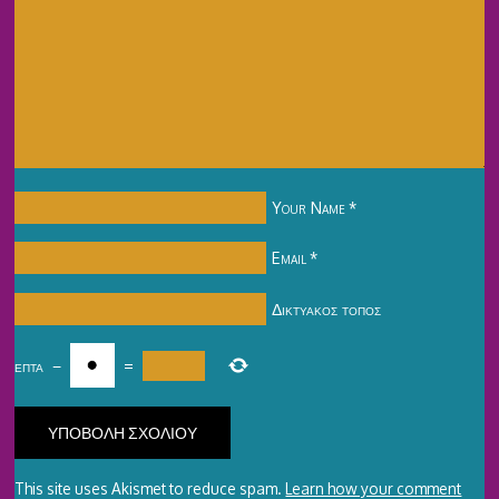
Your Name
*
Email
*
Δικτυακός τόπος
επτά
−
=
This site uses Akismet to reduce spam.
Learn how your comment