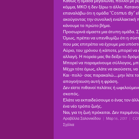
Καθώς η ομάδα μεγαλώνει, πολλοί με ρω
κόμμα, ΜΚΟ ή δεν ξέρω τι άλλο. Κατανοώ
επαναλάβω ότι η ομάδα “Cosmus diy” εί
ακούγοντας την συνολική εναλλακτική 
κάνουμε το πρώτο βήμα.
Προσωρινά είμαστε μια άτυπη ομάδα. Σύ
Όμως, πρέπει να υπενθυμίζω ότι η σύστ
που μας επιτρέπει να έχουμε μια υπόσ
Αύριο, του χρόνου ή κάποτε, μπορεί να
αλλαγή. Η πορεία μας θα δείξει το δρόμ
Μπορεί να παραμείνουμε σύλλογος, μπορ
Μέχρι τότε όμως, ελάτε να ακούσετε, να 
Και -πολύ- σας παρακαλώ….μην λέτε το γ
απογοήτευση αυτή η φράση.
Δεν είστε πιθανοί πελάτες ή ωφελούμενοι
σκοπός.
Ελάτε να εκπαιδεύσουμε ο ένας τον άλλ
ένα νέο τρόπο ζωής.
Ναι, για τη ζωή πρόκειται. Δεν περιμένο
Αραβέλλα Σαλονικίδου
|
Μαρ 16, 2017
|
COS
Σχόλια