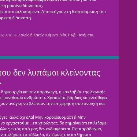
τική ρουτίνα δίπλα σας.
αστά και καλοντυμένα. Αποφεύγουν τη διασταύρωση του
θόριστη ή άσκοπη.
red Articles
,
Καλώς ή Κακώς Κείμενα
,
Νέα
,
Πεζά, Ποιήματα,
που δεν λυπάμαι κλείνοντας
…
η δημιουργία και την παραγωγή, η «σκλαβιά» της λιανικής
αι μοναδικού ανθρώπου. Χρειάζεται βάρδιες και ελεύθερες
χουν ανάγκη να βλέπουν την επιχείρησή σου ανοιχτή και
ογές, αλλά όχι όλα! Μην κοροϊδευόμαστε! Μην
α εργαστούμε …επιχειρώντας, δε σημαίνει ότι επιλέξαμε
λλος εκτός από μας δεν ενδιαφέρεται. Για παράδειγμα,
τον απλήρωτο υπάλληλο, όχι όμως τον απλήρωτο