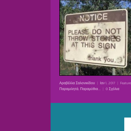
Αραβέλλα Σαλονικίδου
|
Ιαν 1, 2017
|
Feature
Παραμιλητά, Παραμύθια...
|
0 Σχόλια