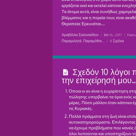
εργάζεται εκεί και εκτελεί κάποια ενοχλη
Τα άτομα αυτά, είναι συνήθως χαμογελ
βλέμματος και η πορεία τους είναι ακα
Θεραπεία: Ερευνάται….
Αραβέλλα Σαλονικίδου
|
Ιαν 16, 2017
|
Featu
Παραμιλητά, Παραμύθια...
|
0 Σχόλια
Σχεδόν 10 λόγοι 
την επιχείρησή μου
Όποια κι αν είναι η ευχαρίστηση στ
πώλησης υπερβαίνει τα όρια ενός κ
μέρες. Πόσο μάλλον όταν κάποιοι έ
τις Κυριακές.
Πολλά πράγματα στη ζωή είναι επιλ
αυτοκατηγορούμαστε. Επιλέγοντας ν
να έχουμε προβλήματα που κανείς ά
όλοι λυπούνται και υποστηρίζουν 