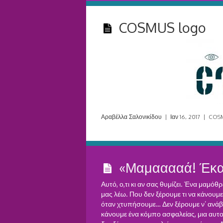
COSMUS logo
Αραβέλλα Σαλονικίδου
|
Ιαν 16, 2017
|
COSM
«Μαμααααά! Έκα
Αυτό, ο,τι κι αν σας θυμίζει. Ένα μαμόθ
μας λέω. Που δεν ξέρουμε τι να κάνουμε ό
όταν χτυπήσουμε… Δεν ξέρουμε ν’ ανάβ
κάνουμε ένα κόμπο ασφαλείας, μια αυτ