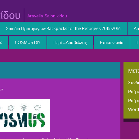
ίδου
Aravella Salonikidou
Σακίδια Προσφύγων-Backpacks for the Refugees 2015-2016
Δρ
x
COSMUS DIY
Περί …Αραβέλλας
Επικοινωνία
Μετα
Σύνδ
”
Ροή 
Ροή 
Word