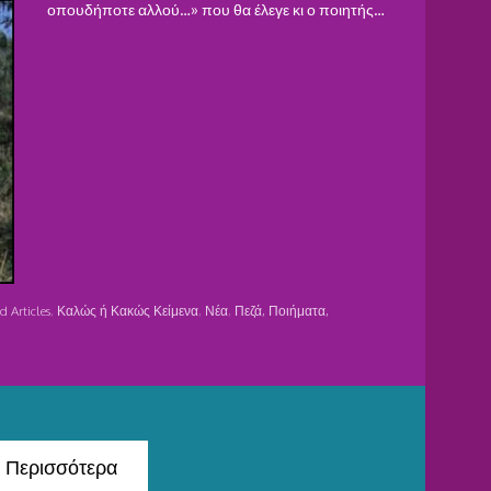
οπουδήποτε αλλού…» που θα έλεγε κι ο ποιητής…
d Articles
,
Καλώς ή Κακώς Κείμενα
,
Νέα
,
Πεζά, Ποιήματα,
Περισσότερα