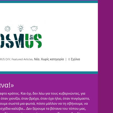
US DIY
,
Featured Articles
,
Νέα
,
Χωρίς κατηγορία
|
0 Σχόλια
να!»
ρεφτο κράτος. Και όχι, δεν λέω για τους κυβερνώντες, για
ταν χιονίζει, όταν βρέχει, όταν έχει ήλιο, όταν πνιγόμαστε,
ουμε σωστά μια φωτιά, πόσο μάλλον να τη σβήνουμε, να
οσχέδια καλύβα… Δεν ξέρουμε τα βότανα του τόπου μας,