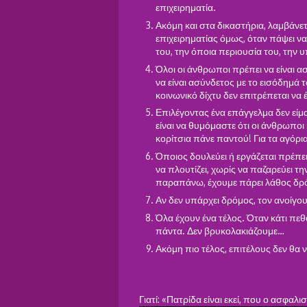
επιχειρηματία.
Ακόμη και στα δικαστήρια, λαμβάνε
επιχειρηματίας όμως, όταν πάψει να
του, την όποια περιουσία του, την υ
Όλοι οι άνθρωποι πρέπει να είναι 
να είναι ασύνδετος με το εισόδημά τ
κοινωνικό δίχτυ δεν επιτρέπεται να
Επιλέγοντας ένα επάγγελμα δεν είμα
είναι να θυμόμαστε ότι οι άνθρωποι
κορίτσια πάνε παντού! Για τα αγόρια
Όποιος δουλεύει ή εργάζεται πρέπει
να πλουτίζει, χωρίς να παζαρεύει την 
παραπάνω, έχουμε πάρει λάθος δρ
Αν δεν υπάρχει δρόμος, τον ανοίγου
Όλα έχουν ένα τέλος. Όταν κάτι πεθα
πάντα. Δεν βρυκολακιάζουμε…
Ακόμη πιο τέλος, επιτέλους δεν θα
Γιατί: «Πατρίδα είναι εκεί, που ο ασφαλ