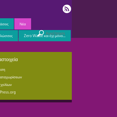
άσεις
Νέα
Γλώσσες
Zero Waste και όχι μόνο…
στοιχεία
εση
καταχωρίσεων
σχολίων
Press.org