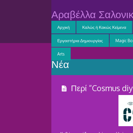
Αραβέλλα Σαλονικ
Αρχική
Καλώς ή Κακώς Κείμενα
Εργαστήρια Δημιουργίας
Magic Bo
Arts
Νέα
Περί “Cosmus diy