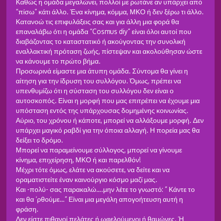
Καθώς η ομάδα μεγαλώνει, πολλοί με ρωτάνε αν υπάρχει από
“πίσω” κάτι άλλο. Ένα κίνημα, κόμμα, ΜΚΟ ή δεν ξέρω τι άλλο.
Κατανοώ τις επιφυλάξεις σας και για άλλη μια φορά θα
επαναλάβω ότι η ομάδα “Cosmus diy” είναι όλοι αυτοί που
διαβάζοντας το καταστατικό ή ακούγοντας την συνολική
εναλλακτική πρόταση ζωής, πίστεψαν και ακολούθησαν ώστε
να κάνουμε το πρώτο βήμα.
Προσωρινά είμαστε μια άτυπη ομάδα. Σύντομα θα γίνει η
αίτηση για την ίδρυση του συλλόγου. Όμως, πρέπει να
υπενθυμίζω ότι η σύσταση του συλλόγου δεν είναι ο
αυτοσκοπός. Είναι η μορφή που μας επιτρέπει να έχουμε μια
υπόσταση εντός της υπάρχουσας δομημένης κοινωνίας.
Αύριο, του χρόνου ή κάποτε, μπορεί να αλλάξουμε μορφή. Δεν
υπάρχει μαγικό ραβδί για την όποια αλλαγή. Η πορεία μας θα
δείξει το δρόμο.
Μπορεί να παραμείνουμε σύλλογος, μπορεί να γίνουμε
κίνημα, επιχείρηση, ΜΚΟ ή και παρελθόν!
Μέχρι τότε όμως, ελάτε να ακούσετε, να δείτε και να
οραματιστείτε έναν καινούργιο κόσμο μαζί μας.
Και -πολύ- σας παρακαλώ….μην λέτε το γνωστό: ” Κάντε το
και θα ‘ρθούμε…” Είναι μια μεγάλη απογοήτευση αυτή η
φράση.
Δεν είστε πιθανοί πελάτες ή ωφελούμενοι ή θαμώνες. Ή