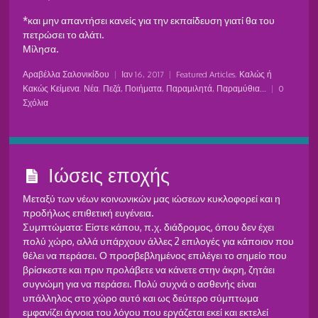
*και μην απαντήσει κανείς για την εκπαίδευση γιατί θα του
πετρώσει το αλάτι.
Μίλησα.
Αραβέλλα Σαλονικίδου
|
Ιαν 16, 2017
|
Featured Articles
,
Καλώς ή
Κακώς Κείμενα
,
Νέα
,
Πεζά, Ποιήματα, Παραμιλητά, Παραμύθια...
|
0
Σχόλια
Ιώσεις εποχής
Μεταξύ των νέων κοινωνικών μας ιώσεων κυκλοφορεί και η
προδήλως επιθετική ευγένεια.
Συμπτώματα: Είστε κάπου, π.χ. διάδρομος, όπου δεν έχει
πολύ χώρο, αλλά υπάρχουν άλλες 2 επιλογές για κάποιον που
θέλει να περάσει. Ο προσβεβλημένος επιλέγει το σημείο που
βρίσκεστε και πριν προλάβετε να κάνετε στην άκρη, ζητάει
συγνώμη για να περάσει. Πολύ συχνά ο ασθενής είναι
υπάλληλος στο χώρο αυτό και ως δεύτερο σύμπτωμα
εμφανίζει άγνοια του λόγου που εργάζεται εκεί και εκτελεί