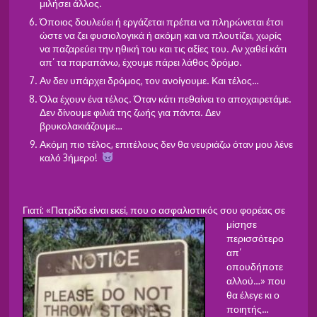
μιλήσει άλλος.
Όποιος δουλεύει ή εργάζεται πρέπει να πληρώνεται έτσι
ώστε να ζει φυσιολογικά ή ακόμη και να πλουτίζει, χωρίς
να παζαρεύει την ηθική του και τις αξίες του. Αν χαθεί κάτι
απ’ τα παραπάνω, έχουμε πάρει λάθος δρόμο.
Αν δεν υπάρχει δρόμος, τον ανοίγουμε. Και τέλος…
Όλα έχουν ένα τέλος. Όταν κάτι πεθαίνει το αποχαιρετάμε.
Δεν δίνουμε φιλιά της ζωής για πάντα. Δεν
βρυκολακιάζουμε…
Ακόμη πιο τέλος, επιτέλους δεν θα νευριάζω όταν μου λένε
καλό 3ήμερο!
Γιατί: «Πατρίδα είναι εκεί, που ο ασφαλιστικός σου φορέας
σε
μίσησε
περισσότερο
απ’
οπουδήποτε
αλλού…» που
θα έλεγε κι ο
ποιητής…