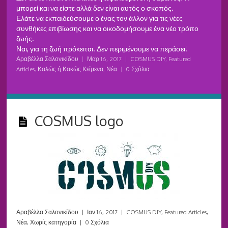
μπορεί και να είστε αλλά δεν είναι αυτός ο σκοπός.
Ελάτε να εκπαιδεύσουμε ο ένας τον άλλον για τις νέες
συνθήκες επιβίωσης και να οικοδομήσουμε ένα νέο τρόπο
ζωής.
Ναι, για τη ζωή πρόκειται. Δεν περιμένουμε να περάσει!
Αραβέλλα Σαλονικίδου
|
Μαρ 16, 2017
|
COSMUS DIY
,
Featured
Articles
,
Καλώς ή Κακώς Κείμενα
,
Νέα
|
0 Σχόλια
COSMUS logo
Αραβέλλα Σαλονικίδου
|
Ιαν 16, 2017
|
COSMUS DIY
,
Featured Articles
,
Νέα
,
Χωρίς κατηγορία
|
0 Σχόλια