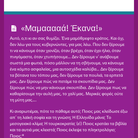
«Μαμααααά! Έκανα!»
Αυτό, ο,τι κι αν σας θυμίζει. Ένα μαμόθρεφτο κράτος. Και όχι,
δεν λέω για τους κυβερνώντες, για μας λέω. Που δεν ξέρουμε
τι να κάνουμε όταν χιονίζει, όταν βρέχει, όταν έχει ήλιο, όταν
πνιγόμαστε, όταν χτυπήσουμε… Δεν ξέρουμε ν’ ανάβουμε
σωστά μια φωτιά, πόσο μάλλον να τη σβήνουμε, να κάνουμε
ένα κόμπο ασφαλείας, μια αυτοσχέδια καλύβα… Δεν ξέρουμε
τα βότανα του τόπου μας, δεν ξέρουμε τα πουλιά, τα ερπετά
μας. Δεν ξέρουμε πώς να πετάμε τα σκουπίδια μας. Δεν
ξέρουμε πώς να μην κάνουμε σκουπίδια. Δεν ξέρουμε πως να
καθαρίσουμε την αυλή μας, το χαλί μας. Μερικές φορές ούτε
τη μύτη μας….
Κι αναρωτιέμαι, πότε το πάθαμε αυτό; Ποιος μας κλείδωσε έξω
απ’ τη λαϊκή σοφία και τη γνώση; Η Ελληνίδα μάνα; Το
μεσογειακό κλίμα; Η τουρκοκρατία; (ε!) Ποιος κρατάει τα βιβλία
και τα αυτιά μας κλειστά; Ποιος έκλεψε το πληκτρολόγιο;
Ποιος;*