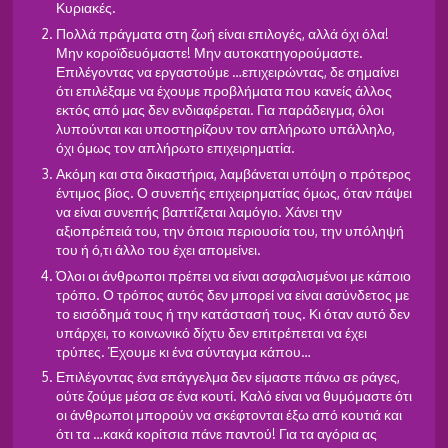
Κυριακές.
Πολλά πράγματα στη ζωή είναι επιλογές, αλλά όχι όλα!
Μην κοροϊδευόμαστε! Μην αυτοκατηγορούμαστε.
Επιλέγοντας να εργαστούμε …επιχειρώντας, δε σημαίνει
ότι επιλέξαμε να έχουμε προβλήματα που κανείς άλλος
εκτός από μας δεν ενδιαφέρεται. Για παράδειγμα, όλοι
λυπούνται και υποστηρίζουν τον απλήρωτο υπάλληλο,
όχι όμως τον απλήρωτο επιχειρηματία.
Ακόμη και στα δικαστήρια, λαμβάνεται υπόψη ο πρότερος
έντιμος βίος. Ο συνεπής επιχειρηματίας όμως, όταν πάψει
να είναι συνεπής βαπτίζεται λαμόγιο. Χάνει την
αξιοπρέπειά του, την όποια περιουσία του, την υπόληψή
του ή ό,τι άλλο του έχει απομείνει.
Όλοι οι άνθρωποι πρέπει να είναι ασφαλισμένοι με κάποιο
τρόπο. Ο τρόπος αυτός δεν μπορεί να είναι ασύνδετος με
το εισόδημά τους ή την κατάστασή τους. Κι όταν αυτό δεν
υπάρχει, το κοινωνικό δίχτυ δεν επιτρέπεται να έχει
τρύπες. Έχουμε κι ένα σύνταγμα κάπου…
Επιλέγοντας ένα επάγγελμα δεν είμαστε πάνω σε ράγες,
ούτε ζούμε μέσα σε ένα κουτί. Καλό είναι να θυμόμαστε ότι
οι άνθρωποι μπορούν να σκέφτονται έξω από κουτιά και
ότι τα …κακά κορίτσια πάνε παντού! Για τα αγόρια ας