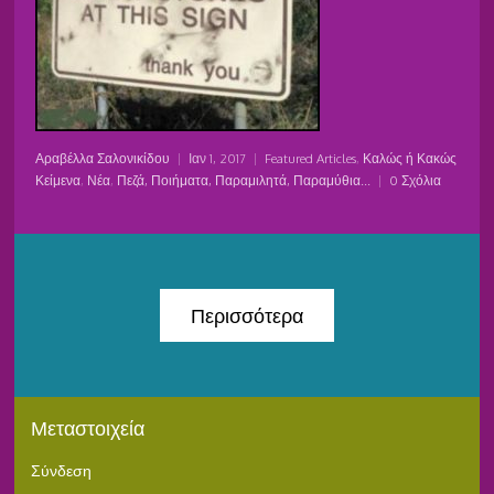
Αραβέλλα Σαλονικίδου
|
Ιαν 1, 2017
|
Featured Articles
,
Καλώς ή Κακώς
Κείμενα
,
Νέα
,
Πεζά, Ποιήματα, Παραμιλητά, Παραμύθια...
|
0 Σχόλια
Περισσότερα
Μεταστοιχεία
Σύνδεση