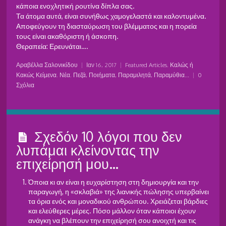
κάποια ενοχλητική ρουτίνα δίπλα σας.
Τα άτομα αυτά, είναι συνήθως χαμογελαστά και καλοντυμένα.
Αποφεύγουν τη διασταύρωση του βλέμματος και η πορεία
τους είναι ακαθόριστη ή άσκοπη.
Θεραπεία: Ερευνάται….
Αραβέλλα Σαλονικίδου
|
Ιαν 16, 2017
|
Featured Articles
,
Καλώς ή
Κακώς Κείμενα
,
Νέα
,
Πεζά, Ποιήματα, Παραμιλητά, Παραμύθια...
|
0
Σχόλια
Σχεδόν 10 λόγοι που δεν
λυπάμαι κλείνοντας την
επιχείρησή μου…
Όποια κι αν είναι η ευχαρίστηση στη δημιουργία και την
παραγωγή, η «σκλαβιά» της λιανικής πώλησης υπερβαίνει
τα όρια ενός και μοναδικού ανθρώπου. Χρειάζεται βάρδιες
και ελεύθερες μέρες. Πόσο μάλλον όταν κάποιοι έχουν
ανάγκη να βλέπουν την επιχείρησή σου ανοιχτή και τις